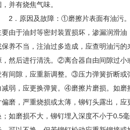
烟，并有烧焦气味。
2．原因及故障：①磨擦片表面有油污
主要由于油封等密封装置损坏，渗漏润滑油
或保养不当，注油过多造成，应查明油污的
源，然后进行清洗。②离合器自由间隙过小
没有间隙，应重新调整。③压力弹簧折断或
力减弱，应更换弹簧。④磨擦片磨损。如磨
片偏磨，严重烧损或太薄，铆钉头露出，应
换；如磨损不大，铆钉埋入深度不小于0.5毫
米，可以不换。但若铆钉松动应重新铆接或